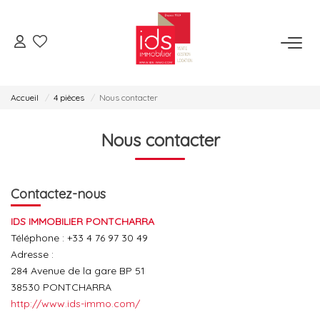
ESPACE TRANSACTION
Accueil
4 pièces
Nous contacter
Je Veux Acheter
Je Veux Vendre
Nous contacter
Espace Opérations Immobilières
Contactez-nous
ESPACE LOCATION
IDS IMMOBILIER PONTCHARRA
Téléphone :
+33 4 76 97 30 49
Je Veux Louer
Adresse :
Gérer Mon Bien
284 Avenue de la gare BP 51
38530
PONTCHARRA
http://www.ids-immo.com/
ESPACE AGENCES