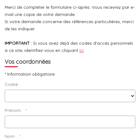
Merci de compléter le formulaire ci-après. Vous recevrez par e-
L'équipe
mail une copie de votre demande.
Si votre demande concerne des références particulières, merci
Les Actus
de les indiquer.
IMPORTANT :
Si vous avez déjà des codes d'accés personnels
ESPACE RECRUTEMENT
à ce site, identifiez-vous en cliquant
ici
Vos coordonnées
ESPACE CONTACT
* Information obligatoire
Extranet
Civilité :
Alerte Email
Contact
Prénom :
*
Nom :
*