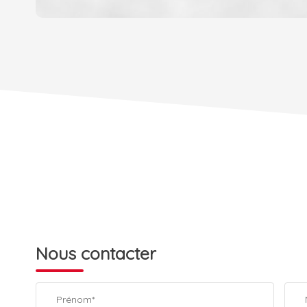
DENSITÉ DE POPULATION
REVENU MENSUEL PAR MÉNAGE
TAXE FONCIÈRE
SUPERFICIE :
RESTAURANTS ET CAFÉS
Nous contacter
Prénom*