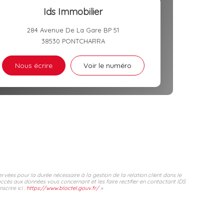
Ids Immobilier
284 Avenue De La Gare BP 51
38530
PONTCHARRA
Nous écrire
Voir le numéro
rvées pour la durée nécessaire à la gestion de la relation client dans le
accès aux données vous concernant et les faire rectifier en contactant IDS
crire ici :
https://www.bloctel.gouv.fr/
»