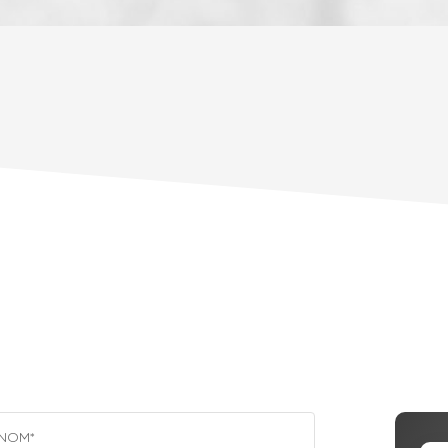
ENFANTS ET ADOLESCENTS
AGE MO
TAUX DE PROPRIÉTAIRES
TAUX D'
PART DES MÉNAGES SANS VOITURE
DISTANC
RÉSULTATS DES LYCÉES
ECOLES
COMMERCES
MÉDECI
NOM*