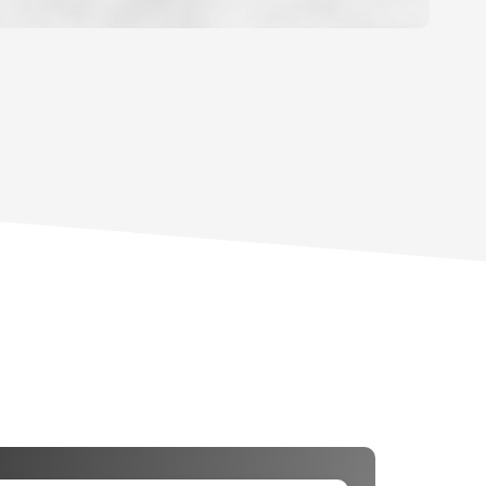
YEN
HABITATION
E DE L'AÉROPORT :
 ET CRÈCHES
NS