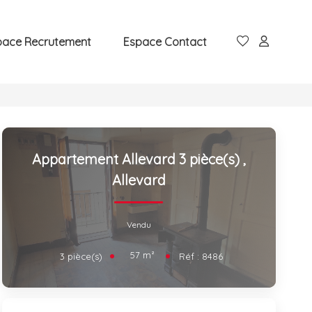
pace Recrutement
Espace Contact
Appartement Allevard 3 pièce(s)
,
Allevard
Vendu
57
m²
3
pièce(s)
Réf :
8486