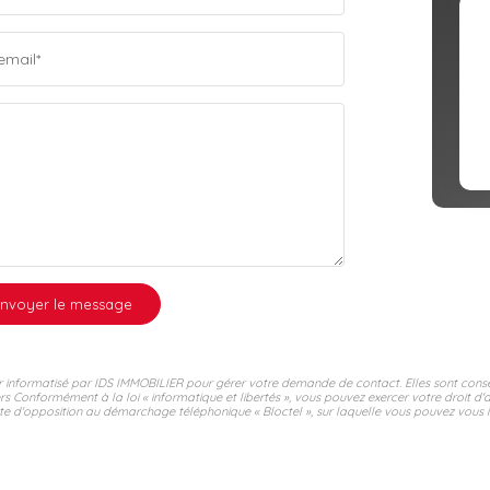
email*
nvoyer le message
hier informatisé par IDS IMMOBILIER pour gérer votre demande de contact. Elles sont conse
ers Conformément à la loi « informatique et libertés », vous pouvez exercer votre droit d'
e d'opposition au démarchage téléphonique « Bloctel », sur laquelle vous pouvez vous ins