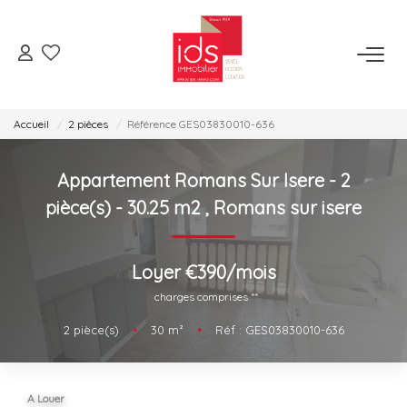
ESPACE TRANSACTION
Accueil
2 pièces
Référence GES03830010-636
Je Veux Acheter
Je Veux Vendre
Appartement Romans Sur Isere - 2
Espace Opérations Immobilières
pièce(s) - 30.25 m2
,
Romans sur isere
ESPACE LOCATION
Loyer €390/mois
charges comprises **
Je Veux Louer
2
pièce(s)
•
30
m²
•
Réf : GES03830010-636
Gérer Mon Bien
ESPACE AGENCES
A Louer