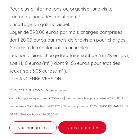
Pour plus d'informations ou organiser une visite,
contactez-nous dès maintenant !
Chauffage au gaz individuel.
Loyer de 390,00 euros par mois charges comprises
dont 20,00 euros par mois de provision pour charges
(soumis à la régularisation annuelle).
Les honoraires charge locataire sont de 335,78 euros (
soit 11,10 euros/m² ) dont 91,66 euros pour état des
lieux ( soit 3,03 euros/m² ).
DPE ANCIENNE VERSION.
**
Loyer €390/mois
charges comprises
|
dont charges récupérables: €20/mois
Honoraires charge locataire: €336 TTC
dont
|
|
honoraires d'état des lieux: €92 TTC
Dépôt de garantie: €370
26100 ROMANS SUR
|
ISERE
Surface habitable: 30.25m²
Nos honoraires
Nous contacter