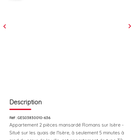
L'équipe
Les Actus
ESPACE RECRUTEMENT
ESPACE CONTACT
Extranet
Alerte Email
Contact
Description
Réf : GES03830010-636
Appartement 2 pièces mansardé Romans sur Isère -
Situé sur les quais de l'Isère, à seulement 5 minutes à