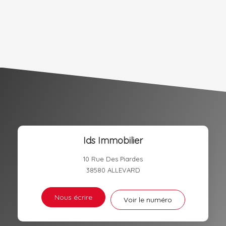
DENSITÉ DE POPULATION
ENFANTS ET ADOLESCENTS
AGE MOYEN
REVENU MENSUEL PAR MÉNAGE
TAUX DE PROPRIÉTAIRES
TAUX D'HABITATION
TAXE FONCIÈRE
PART DES MÉNAGES SANS
VOITURE
DISTANCE DE L'AÉROPORT :
SUPERFICIE :
Ids Immobilier
RÉSULTATS DES LYCÉES
ECOLES ET CRÈCHES
10 Rue Des Piardes
RESTAURANTS ET CAFÉS
COMMERCES
38580
ALLEVARD
MÉDECINS
Nous écrire
Voir le numéro