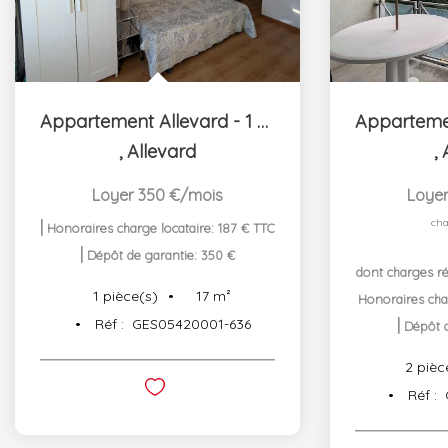
Appartement Allevard - 1 pièce(s) - 16.88 m2
,
Allevard
,
Loyer 350 €/mois
Loyer
cha
|
Honoraires charge locataire: 187 € TTC
|
Dépôt de garantie: 350 €
dont charges r
17
m²
1
pièce(s)
Honoraires cha
Réf :
GES05420001-636
|
Dépôt d
2
pièc
Réf :