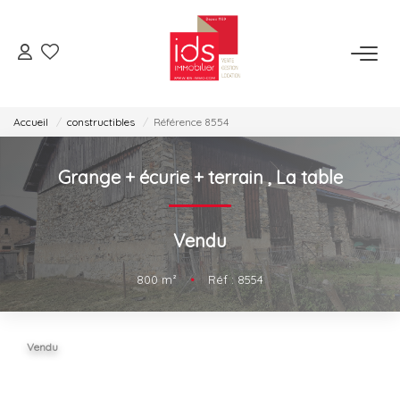
ESPACE TRANSACTION
Accueil
constructibles
Référence 8554
Je Veux Acheter
Je Veux Vendre
Grange + écurie + terrain
,
La table
Espace Opérations Immobilières
Vendu
ESPACE LOCATION
800
m²
•
Réf : 8554
Je Veux Louer
Gérer Mon Bien
Vendu
ESPACE AGENCES