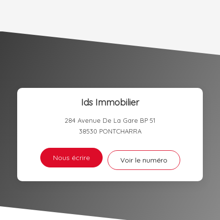
AGE MOYEN
REVENU MENSUEL PAR MÉNAGE
TAUX DE PROPRIÉTAIRES
TAUX D'HABITATION
TAXE FONCIÈRE
PART DES MÉNAGES SANS
VOITURE
DISTANCE DE L'AÉROPORT :
SUPERFICIE :
Ids Immobilier
RÉSULTATS DES LYCÉES
ECOLES ET CRÈCHES
284 Avenue De La Gare BP 51
RESTAURANTS ET CAFÉS
COMMERCES
38530
PONTCHARRA
MÉDECINS
Nous écrire
Voir le numéro