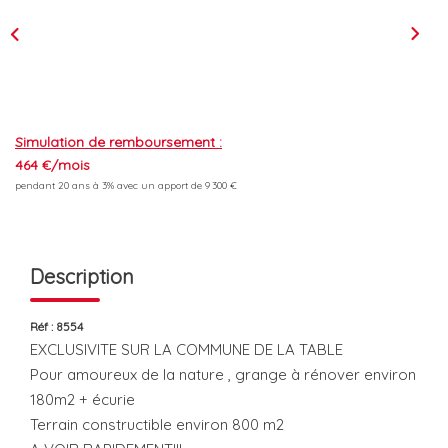
L'équipe
Les Actus
ESPACE RECRUTEMENT
Simulation de remboursement :
464 €/mois
pendant 20 ans à 3% avec un apport de 9 300 €
ESPACE CONTACT
Extranet
Description
Alerte Email
Contact
Réf : 8554
EXCLUSIVITE SUR LA COMMUNE DE LA TABLE
Pour amoureux de la nature , grange à rénover environ
180m2 + écurie
Terrain constructible environ 800 m2