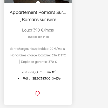
Appartement Romans Sur Isere - 2 pièce(s) - 30.25 m2
,
Romans sur isere
Loyer 390 €/mois
charges comprises
|
dont charges récupérables: 20 €/mois
Honoraires charge locataire: 336 € TTC
|
Dépôt de garantie: 370 €
30
m²
2
pièce(s)
Réf :
GES03830010-636