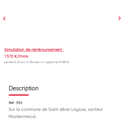
L'équipe
Les Actus
ESPACE RECRUTEMENT
Simulation de remboursement :
1 572 €/mois
ESPACE CONTACT
pendant 20 ans à 3% avec un apport de 31 500 €
Extranet
Alerte Email
Description
Contact
Réf : 554
Sur la commune de Saint alban Leysse, secteur
Monterminod .