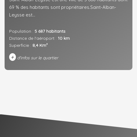
69 % des habitants sont propriétaires.Saint-Alban-
Leysse est...
Population :
5 687 habitants
Distance de l'aéroport :
10 km
Superficie :
8,4 Km²
+
d'infos sur le quartier
DENSITÉ DE POPULATION
ENFANTS ET ADOLESCENTS
AGE MOYEN
REVENU MENSUEL PAR MÉNAGE
TAUX DE PROPRIÉTAIRES
TAUX D'HABITATION
TAXE FONCIÈRE
PART DES MÉNAGES SANS
VOITURE