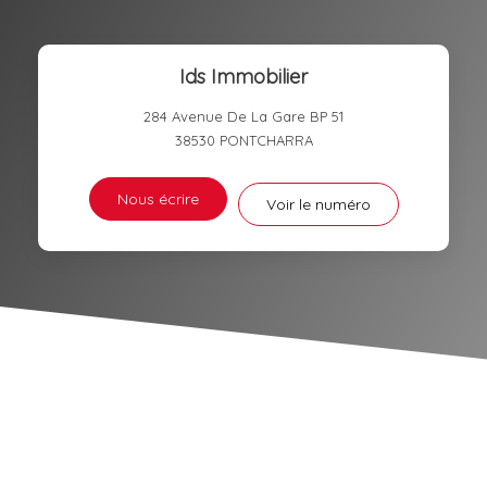
DISTANCE DE L'AÉROPORT :
SUPERFICIE :
Ids Immobilier
RÉSULTATS DES LYCÉES
ECOLES ET CRÈCHES
284 Avenue De La Gare BP 51
RESTAURANTS ET CAFÉS
COMMERCES
38530
PONTCHARRA
MÉDECINS
Nous écrire
Voir le numéro