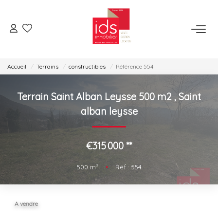
ESPACE TRANSACTION
Accueil
Terrains
constructibles
Référence 554
Je Veux Acheter
Je Veux Vendre
Terrain Saint Alban Leysse 500 m2
,
Saint
Espace Opérations Immobilières
alban leysse
ESPACE LOCATION
€315 000
**
Je Veux Louer
500
m²
•
Réf : 554
Gérer Mon Bien
A vendre
ESPACE AGENCES