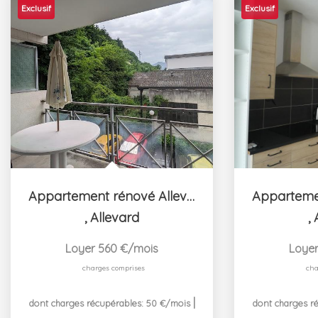
Exclusif
Exclusif
Appartement rénové Allevard - 2 pièce(s) - 29.01 m2
,
Allevard
,
Loyer 560 €/mois
Loyer
charges comprises
cha
|
dont charges récupérables: 50 €/mois
dont charges r