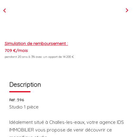
L'équipe
Les Actus
ESPACE RECRUTEMENT
Simulation de remboursement :
709 €/mois
pendant 20 ans à 3% avec un apport de 14 200 €
ESPACE CONTACT
Extranet
Description
Alerte Email
Contact
Réf : 596
Studio 1 pièce
Idéalement situé à Challes-les-eaux, votre agence IDS
IMMOBILIER vous propose de venir découvrir ce