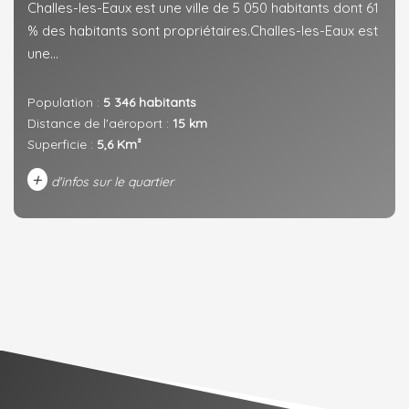
Challes-les-Eaux est une ville de 5 050 habitants dont 61
% des habitants sont propriétaires.Challes-les-Eaux est
une...
Population :
5 346 habitants
Distance de l'aéroport :
15 km
Superficie :
5,6 Km²
+
d'infos sur le quartier
DENSITÉ DE POPULATION
ENFANTS ET ADOLESCENTS
AGE MOYEN
REVENU MENSUEL PAR MÉNAGE
TAUX DE PROPRIÉTAIRES
TAUX D'HABITATION
TAXE FONCIÈRE
PART DES MÉNAGES SANS
VOITURE