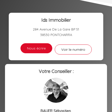
DISTANCE DE L'AÉROPORT :
SUPERFICIE :
Ids Immobilier
RÉSULTATS DES LYCÉES
ECOLES ET CRÈCHES
284 Avenue De La Gare BP 51
RESTAURANTS ET CAFÉS
COMMERCES
38530
PONTCHARRA
MÉDECINS
Nous écrire
Voir le numéro
Votre Conseiller :
BAUER Sébastien
,