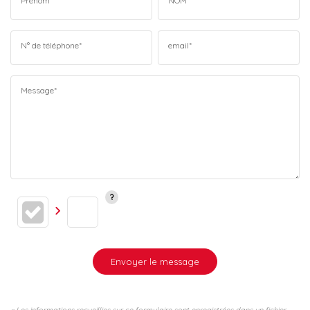
Prénom*
NOM*
N° de téléphone*
email*
Message*
Envoyer le message
« Les informations recueillies sur ce formulaire sont enregistrées dans un fichier