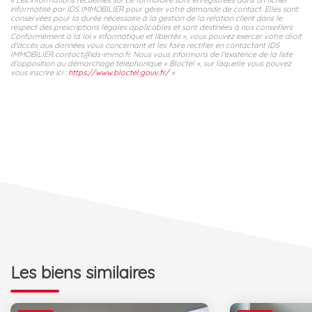
informatisé par IDS IMMOBILIER pour gérer votre demande de contact. Elles sont
conservées pour la durée nécessaire à la gestion de la relation client dans le
respect des prescriptions légales applicables et sont destinées à nos conseillers
Conformément à la loi « informatique et libertés », vous pouvez exercer votre droit
d'accès aux données vous concernant et les faire rectifier en contactant IDS
IMMOBILIER contact@ids-immo.fr. Nous vous informons de l'existence de la liste
d'opposition au démarchage téléphonique « Bloctel », sur laquelle vous pouvez
vous inscrire ici :
https://www.bloctel.gouv.fr/
»
Les biens similaires