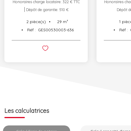
Honoraires charge locataire: 322 € TTC
Honoraires char
|
Dépôt de garantie: 510 €
Dépôt de
29
m²
2
pièce(s)
1
pièc
Réf :
GES00530003-636
Réf :
Les calculatrices