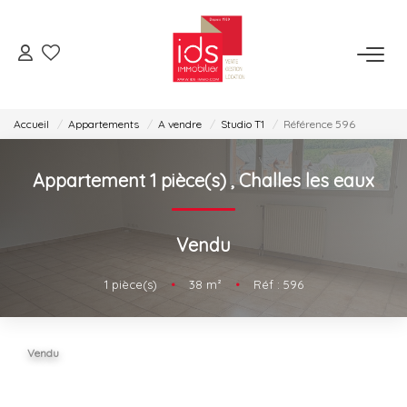
ESPACE TRANSACTION
Accueil
Appartements
A vendre
Studio T1
Référence 596
Je Veux Acheter
Je Veux Vendre
Appartement 1 pièce(s)
,
Challes les eaux
Espace Opérations Immobilières
Vendu
ESPACE LOCATION
1
pièce(s)
•
38
m²
•
Réf : 596
Je Veux Louer
Gérer Mon Bien
Vendu
ESPACE AGENCES