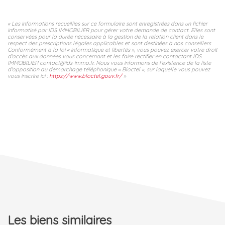
« Les informations recueillies sur ce formulaire sont enregistrées dans un fichier
informatisé par IDS IMMOBILIER pour gérer votre demande de contact. Elles sont
conservées pour la durée nécessaire à la gestion de la relation client dans le
respect des prescriptions légales applicables et sont destinées à nos conseillers
Conformément à la loi « informatique et libertés », vous pouvez exercer votre droit
d'accès aux données vous concernant et les faire rectifier en contactant IDS
IMMOBILIER contact@ids-immo.fr. Nous vous informons de l'existence de la liste
d'opposition au démarchage téléphonique « Bloctel », sur laquelle vous pouvez
vous inscrire ici :
https://www.bloctel.gouv.fr/
»
Les biens similaires