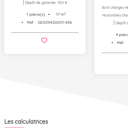
|
Dépôt de garantie: 350 €
dont charges r
17
m²
1
pièce(s)
Honoraires cha
Réf :
GES05420001-636
|
Dépôt d
4
pièc
Réf :
Les calculatrices