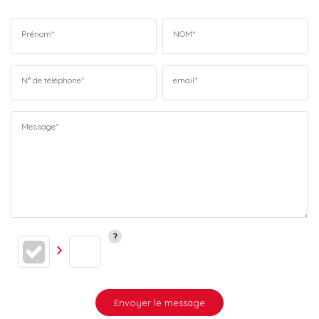
Prénom*
NOM*
N° de téléphone*
email*
Message*
Envoyer le message