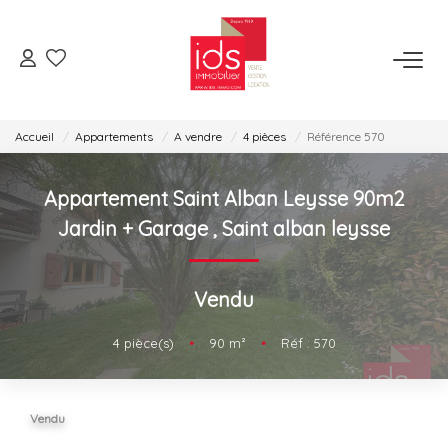
ESPACE TRANSACTION
Accueil
Appartements
A vendre
4 pièces
Référence 570
Je Veux Acheter
Je Veux Vendre
Appartement Saint Alban Leysse 90m2
Espace Opérations Immobilières
Jardin + Garage
,
Saint alban leysse
ESPACE LOCATION
Vendu
Je Veux Louer
4
pièce(s)
•
90
m²
•
Réf : 570
Gérer Mon Bien
Vendu
ESPACE AGENCES