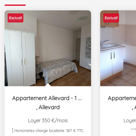
Exclusif
Exclusif
Appartement Allevard - 1 pièce(s) - 16.88 m2
,
Allevard
,
Loyer 350 €/mois
Loyer
cha
|
Honoraires charge locataire: 187 € TTC