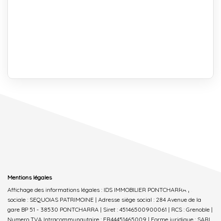
Mentions légales
Affichage des informations légales : IDS IMMOBILIER PONTCHARRA | Raison
sociale : SEQUOIAS PATRIMOINE | Adresse siège social : 284 Avenue de la
gare BP 51 - 38530 PONTCHARRA | Siret : 45146500900061 | RCS : Grenoble |
Numero TVA Intracommunautaire : FR44451465009 | Forme juridique : SARL