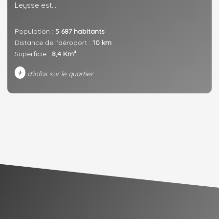
Leysse est...
Population :
5 687 habitants
Distance de l'aéroport :
10 km
Superficie :
8,4 Km²
+
d'infos sur le quartier
DENSITÉ DE POPULATION
ENFANTS ET ADOLESCENTS
AGE MOYEN
REVENU MENSUEL PAR MÉNAGE
TAUX DE PROPRIÉTAIRES
TAUX D'HABITATION
TAXE FONCIÈRE
PART DES MÉNAGES SANS
VOITURE
DISTANCE DE L'AÉROPORT :
SUPERFICIE :