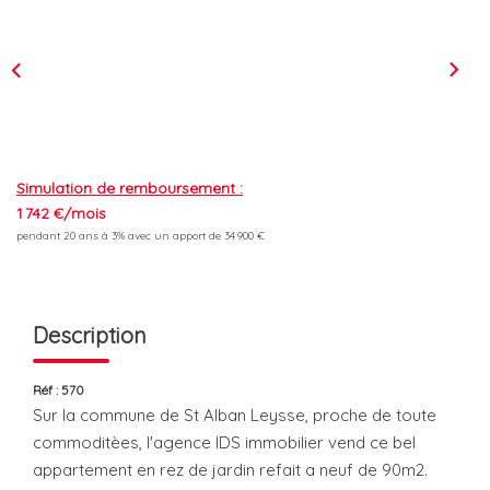
L'équipe
Les Actus
ESPACE RECRUTEMENT
Simulation de remboursement :
1 742 €/mois
ESPACE CONTACT
pendant 20 ans à 3% avec un apport de 34 900 €
Extranet
Alerte Email
Description
Contact
Réf : 570
Sur la commune de St Alban Leysse, proche de toute
commoditèes, l'agence IDS immobilier vend ce bel
appartement en rez de jardin refait a neuf de 90m2.