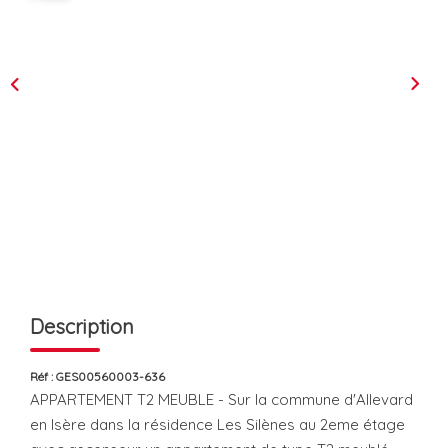
L'équipe
Les Actus
ESPACE RECRUTEMENT
ESPACE CONTACT
Extranet
Alerte Email
Contact
Description
Réf : GES00560003-636
APPARTEMENT T2 MEUBLE - Sur la commune d'Allevard
en Isère dans la résidence Les Silènes au 2eme étage