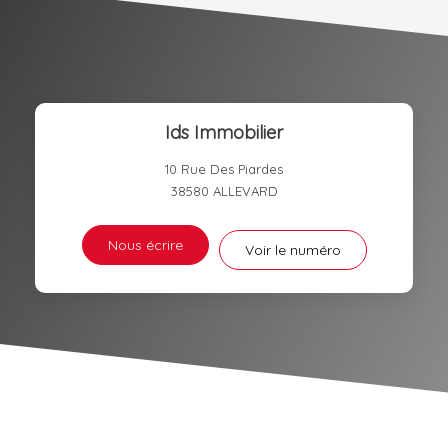
TAXE FONCIÈRE
PART DES MÉNAGES SANS
VOITURE
DISTANCE DE L'AÉROPORT :
SUPERFICIE :
Ids Immobilier
RÉSULTATS DES LYCÉES
ECOLES ET CRÈCHES
10 Rue Des Piardes
RESTAURANTS ET CAFÉS
COMMERCES
38580
ALLEVARD
MÉDECINS
Nous écrire
Voir le numéro