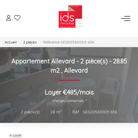
ESPACE TRANSACTION
Accueil
2 pièces
Référence GES00560003-636
Je Veux Acheter
Je Veux Vendre
Appartement Allevard - 2 pièce(s) - 28.85
Espace Opérations Immobilières
m2
,
Allevard
ESPACE LOCATION
Loyer €485/mois
charges comprises **
Je Veux Louer
2
pièce(s)
•
28
m²
•
Réf : GES00560003-636
Gérer Mon Bien
ESPACE AGENCES
A Louer