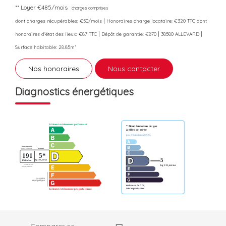
**
Loyer €485/mois
charges comprises
|
dont charges récupérables: €50/mois
Honoraires charge locataire: €320 TTC
dont
|
|
|
honoraires d'état des lieux: €87 TTC
Dépôt de garantie: €870
38580 ALLEVARD
Surface habitable: 28.85m²
Nos honoraires
Nous contacter
Diagnostics énergétiques
Comparer ce