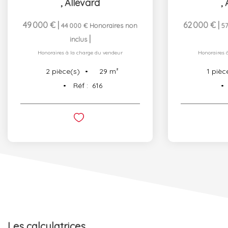
,
Allevard
,
49 000 €
|
62 000 €
|
44 000 €
Honoraires non
57
|
inclus
Honoraires à la charge du vendeur
Honoraires 
29
m²
2
pièce(s)
1
pièc
Réf :
616
Les calculatrices