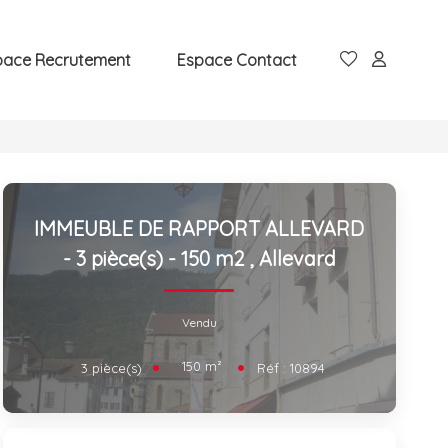
pace Recrutement
Espace Contact
IMMEUBLE DE RAPPORT ALLEVARD
- 3 pièce(s) - 150 m2
,
Allevard
Vendu
150
m²
3
pièce(s)
Réf :
10894