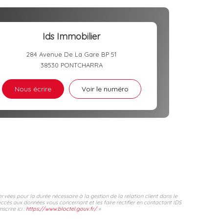
Ids Immobilier
284 Avenue De La Gare BP 51
38530
PONTCHARRA
Nous écrire
Voir le numéro
rvées pour la durée nécessaire à la gestion de la relation client dans le
accès aux données vous concernant et les faire rectifier en contactant IDS
crire ici :
https://www.bloctel.gouv.fr/
»