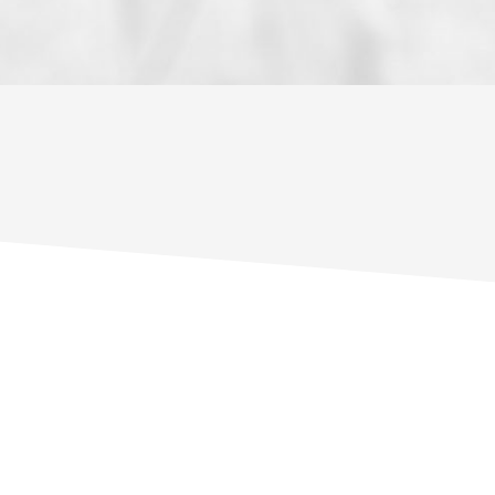
ENFANTS ET ADOLESCENTS
AGE MO
TAUX DE PROPRIÉTAIRES
TAUX D'
PART DES MÉNAGES SANS VOITURE
DISTANC
RÉSULTATS DES LYCÉES
ECOLES
COMMERCES
MÉDECI