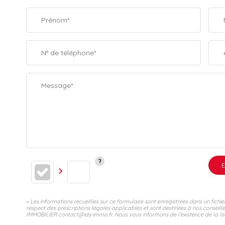
Prénom*
N° de téléphone*
Message*
E
« Les informations recueillies sur ce formulaire sont enregistrées dans un fic
respect des prescriptions légales applicables et sont destinées à nos conseill
IMMOBILIER contact@ids-immo.fr. Nous vous informons de l'existence de la list