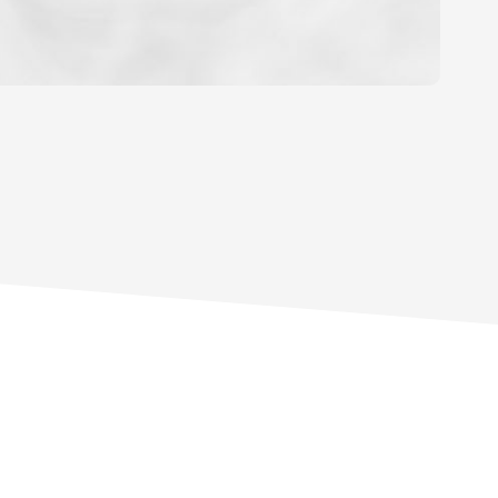
YEN
HABITATION
E DE L'AÉROPORT :
 ET CRÈCHES
NS