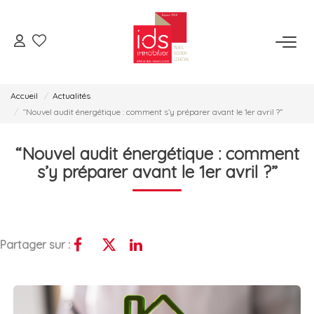
ESPACE TRANSACTION
Accueil
Actualités
Je Veux Acheter
“Nouvel audit énergétique : comment s’y préparer avant le 1er avril ?”
Je Veux Vendre
“Nouvel audit énergétique : comment
Espace Opérations Immobilières
s’y préparer avant le 1er avril ?”
ESPACE LOCATION
Je Veux Louer
Partager sur :
Gérer Mon Bien
ESPACE AGENCES