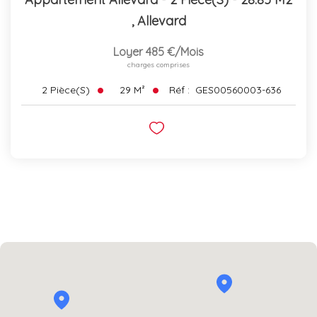
,
Allevard
Loyer 485 €/mois
charges comprises
29
M²
Réf :
GES00560003-636
2
Pièce(s)