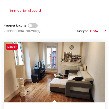
L'équipe
Immobilier allevard
Les Actus
Masquer la carte
ESPACE RECRUTEMENT
7 annonce(s) trouvée(s)
Trier par
ESPACE CONTACT
Exclusif
Extranet
Alerte Email
Contact