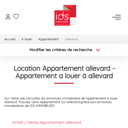
ESPACE TRANSACTION
Accueil
A louer
Appartement
Allevard
Je Veux Acheter
Je Veux Vendre
Modifier les critères de recherche
Localisation
Espace Opérations Immobilières
Type de transaction
Location Appartement allevard -
Type de bien
Surface min
Appartement a louer à allevard
ESPACE LOCATION
Budget max
Plus de critères
Je Veux Louer
Sur notre site consultez les annonces immobilière de Appartement à louer
Gérer Mon Bien
Créer une alerte
allevard. Trouvez votre Appartement sur allevard grâce aux annonces
immobilières de IDS IMMOBILIER.
ESPACE AGENCES
Achat / Vente Appartement allevard