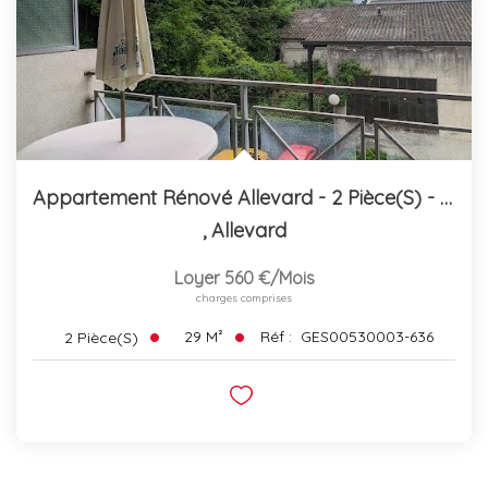
Appartement Rénové Allevard - 2 Pièce(s) - 29.01 M2
,
Allevard
Loyer 560 €/mois
charges comprises
29
M²
Réf :
GES00530003-636
2
Pièce(s)