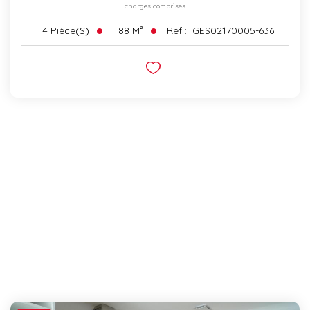
charges comprises
88
M²
Réf :
GES02170005-636
4
Pièce(s)