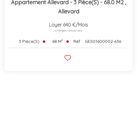
Appartement Allevard - 3 Pièce(s) - 68.0 M2
,
Allevard
Loyer 640 €/mois
charges comprises
68
M²
Réf :
GES01600002-636
3
Pièce(s)