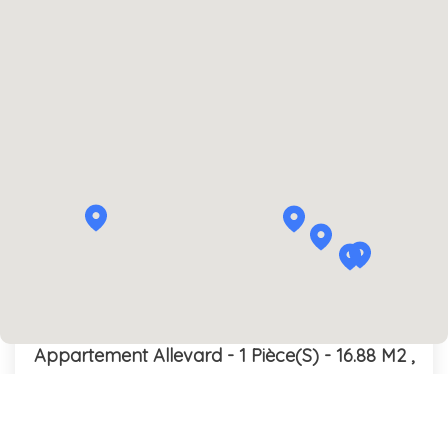
Exclusif
Appartement Allevard - 1 Pièce(s) - 16.88 M2
,
Allevard
Loyer 350 €/mois